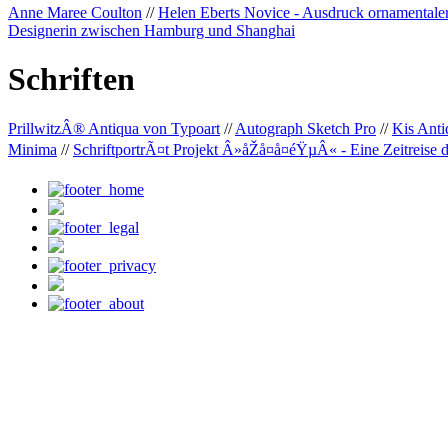
Anne Maree Coulton
//
Helen Eberts Novice - Ausdruck ornamentale
Designerin zwischen Hamburg und Shanghai
Schriften
PrillwitzÂ® Antiqua von Typoart
//
Autograph Sketch Pro
//
Kis Ant
Minima
//
SchriftportrÃ¤t Projekt Â»åŽå¤å¤éŸµÂ« - Eine Zeitreise 