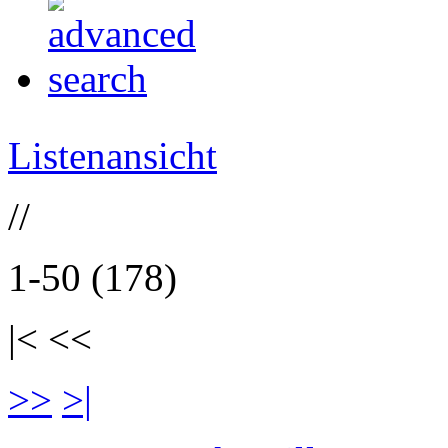
Listenansicht
//
1-50 (178)
|< <<
>>
>|