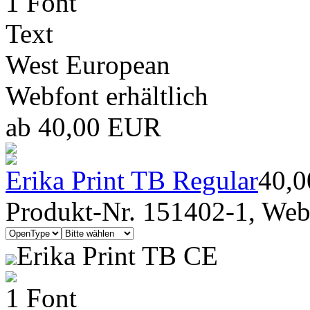
1 Font
Text
West European
Webfont erhältlich
ab 40,00 EUR
Erika Print TB Regular
40,
Produkt-Nr. 151402-1, Webf
Erika Print TB CE
1 Font