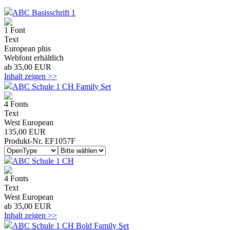
ABC Basisschrift 1
1 Font
Text
European plus
Webfont erhältlich
ab 35,00 EUR
Inhalt zeigen >>
ABC Schule 1 CH Family Set
4 Fonts
Text
West European
135,00 EUR
Produkt-Nr. EF1057F
ABC Schule 1 CH
4 Fonts
Text
West European
ab 35,00 EUR
Inhalt zeigen >>
ABC Schule 1 CH Bold Family Set