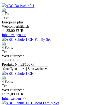
ABC Basisschrift 1
1 Font
Text
European plus
Webfont erhältlich
ab 35,00 EUR
Inhalt zeigen >>
ABC Schule 1 CH Family Set
4 Fonts
Text
West European
135,00 EUR
Produkt-Nr. EF1057F
ABC Schule 1 CH
4 Fonts
Text
West European
ab 35,00 EUR
Inhalt zeigen >>
ABC Schule 1 CH Bold Family Set