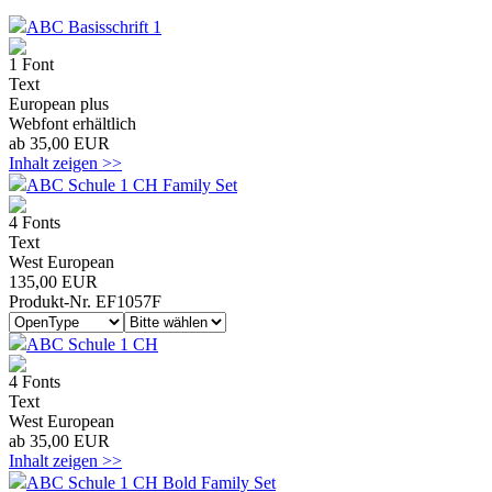
ABC Basisschrift 1
1 Font
Text
European plus
Webfont erhältlich
ab 35,00 EUR
Inhalt zeigen >>
ABC Schule 1 CH Family Set
4 Fonts
Text
West European
135,00 EUR
Produkt-Nr. EF1057F
ABC Schule 1 CH
4 Fonts
Text
West European
ab 35,00 EUR
Inhalt zeigen >>
ABC Schule 1 CH Bold Family Set