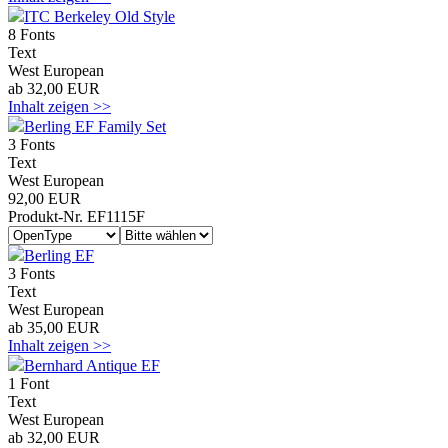
ITC Berkeley Old Style
8 Fonts
Text
West European
ab 32,00 EUR
Inhalt zeigen >>
Berling EF Family Set
3 Fonts
Text
West European
92,00 EUR
Produkt-Nr. EF1115F
Berling EF
3 Fonts
Text
West European
ab 35,00 EUR
Inhalt zeigen >>
Bernhard Antique EF
1 Font
Text
West European
ab 32,00 EUR