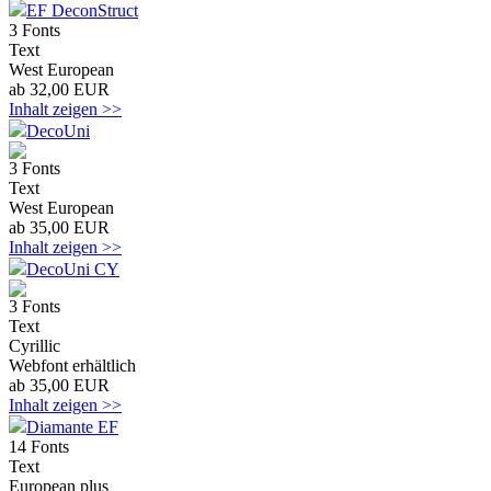
EF DeconStruct
3 Fonts
Text
West European
ab 32,00 EUR
Inhalt zeigen >>
DecoUni
3 Fonts
Text
West European
ab 35,00 EUR
Inhalt zeigen >>
DecoUni CY
3 Fonts
Text
Cyrillic
Webfont erhältlich
ab 35,00 EUR
Inhalt zeigen >>
Diamante EF
14 Fonts
Text
European plus