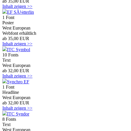
ab 35,00 EUR
Inhalt zeigen >>
EF SÃ¼tterlin
1 Font
Poster
West European
Webfont erhältlich
ab 35,00 EUR
Inhalt zeigen >>
ITC Symbol
10 Fonts
Text
West European
ab 32,00 EUR
Inhalt zeigen >>
Synchro EF
1 Font
Headline
West European
ab 32,00 EUR
Inhalt zeigen >>
ITC Syndor
8 Fonts
Text
West European