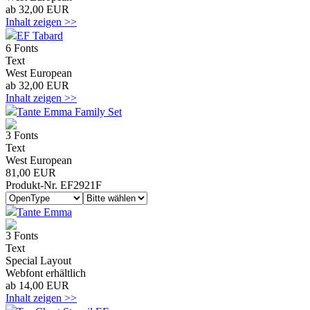
ab 32,00 EUR
Inhalt zeigen >>
EF Tabard
6 Fonts
Text
West European
ab 32,00 EUR
Inhalt zeigen >>
Tante Emma Family Set
3 Fonts
Text
West European
81,00 EUR
Produkt-Nr. EF2921F
Tante Emma
3 Fonts
Text
Special Layout
Webfont erhältlich
ab 14,00 EUR
Inhalt zeigen >>