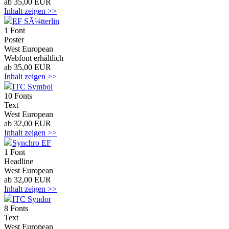
ab 35,00 EUR
Inhalt zeigen >>
EF SÃ¼tterlin
1 Font
Poster
West European
Webfont erhältlich
ab 35,00 EUR
Inhalt zeigen >>
ITC Symbol
10 Fonts
Text
West European
ab 32,00 EUR
Inhalt zeigen >>
Synchro EF
1 Font
Headline
West European
ab 32,00 EUR
Inhalt zeigen >>
ITC Syndor
8 Fonts
Text
West European