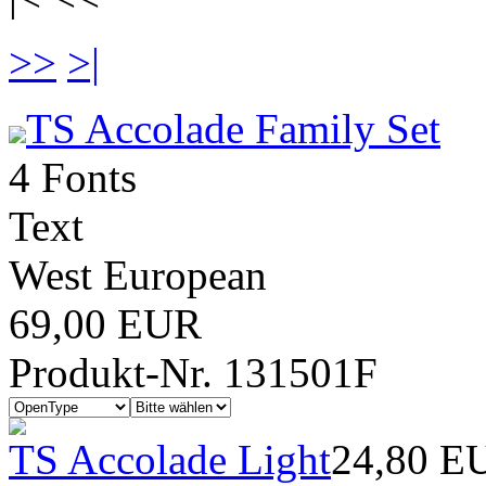
>>
>|
TS Accolade Family Set
4 Fonts
Text
West European
69,00 EUR
Produkt-Nr. 131501F
TS Accolade Light
24,80 E