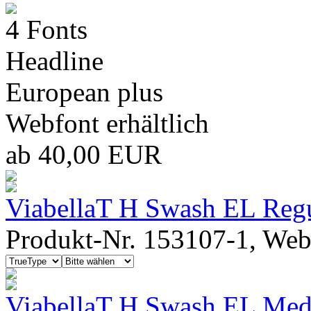
4 Fonts
Headline
European plus
Webfont erhältlich
ab 40,00 EUR
ViabellaT H Swash EL Regul
Produkt-Nr. 153107-1, Webf
ViabellaT H Swash EL Medi