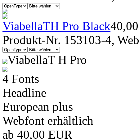
ViabellaTH Pro Black
40,0
Produkt-Nr. 153103-4, Webf
ViabellaT H Pro
4 Fonts
Headline
European plus
Webfont erhältlich
ab 40,00 EUR