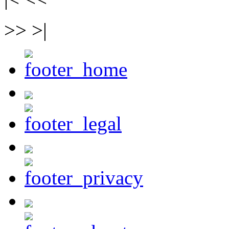
>> >|