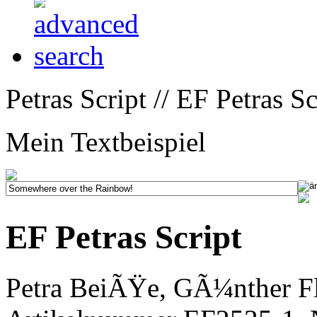
Petras Script // EF Petras Sc
Mein Textbeispiel
EF Petras Script
Petra BeiÃŸe, GÃ¼nther Fl