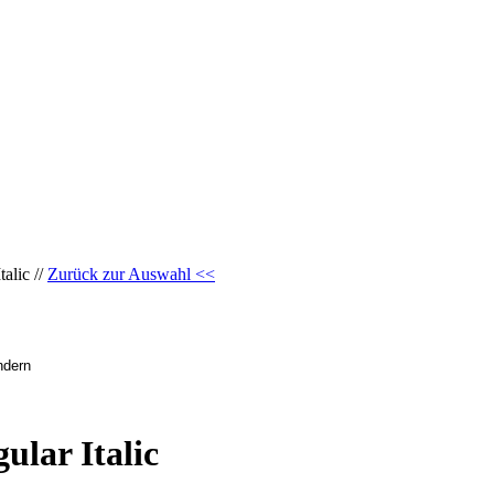
alic //
Zurück zur Auswahl <<
lar Italic