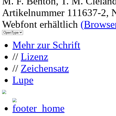
M. F. Benton, T. M. Clelan
Artikelnummer 111637-2, N
Webfont erhältlich
(Browser
Mehr zur Schrift
//
Lizenz
//
Zeichensatz
Lupe