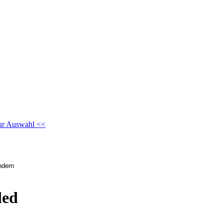
ur Auswahl <<
ded