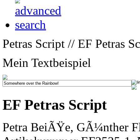
Petras Script // EF Petras Sc
Mein Textbeispiel
EF Petras Script
Petra BeiÃŸe, GÃ¼nther Fl