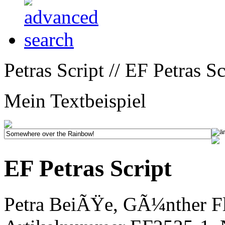
Petras Script // EF Petras Sc
Mein Textbeispiel
EF Petras Script
Petra BeiÃŸe, GÃ¼nther Fl