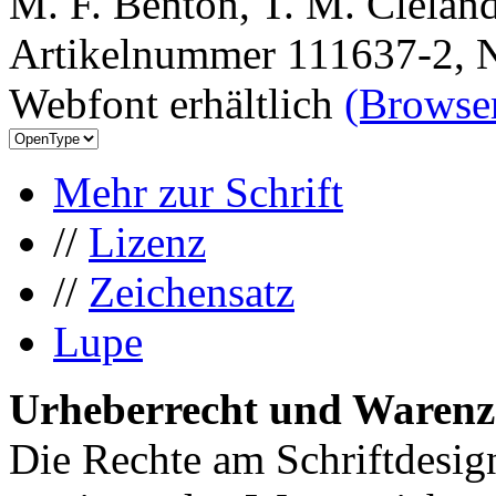
M. F. Benton, T. M. Clelan
Artikelnummer 111637-2, N
Webfont erhältlich
(Browser
Mehr zur Schrift
//
Lizenz
//
Zeichensatz
Lupe
Urheberrecht und Warenz
Die Rechte am Schriftdesig