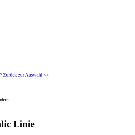
//
Zurück zur Auswahl <<
lic Linie