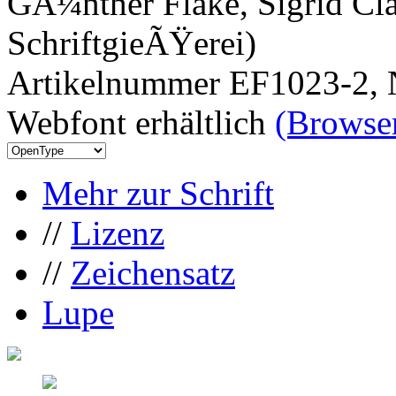
GÃ¼nther Flake, Sigrid Cla
SchriftgieÃŸerei)
Artikelnummer EF1023-2, 
Webfont erhältlich
(Browser
Mehr zur Schrift
//
Lizenz
//
Zeichensatz
Lupe