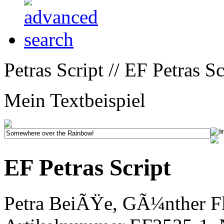
Petras Script // EF Petras Sc
Mein Textbeispiel
EF Petras Script
Petra BeiÃŸe, GÃ¼nther Fl