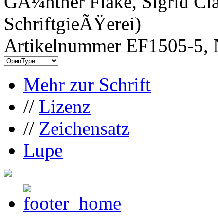
GÃ¼nther Flake, Sigrid Cla
SchriftgieÃŸerei)
Artikelnummer EF1505-5, 
Mehr zur Schrift
//
Lizenz
//
Zeichensatz
Lupe