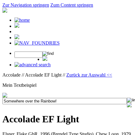
Zur Navigation springen
Zum Content springen
Accolade // Accolade EF Light //
Zurück zur Auswahl <<
Mein Textbeispiel
Accolade EF Light
Elsner, Flake GbR, 1996 (Brendel Type Studio), Chew Loon, 1979