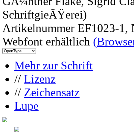
GÃ¼nther Flake, Sigrid Cla
SchriftgieÃŸerei)
Artikelnummer EF1023-1, 
Webfont erhältlich
(Browser
Mehr zur Schrift
//
Lizenz
//
Zeichensatz
Lupe