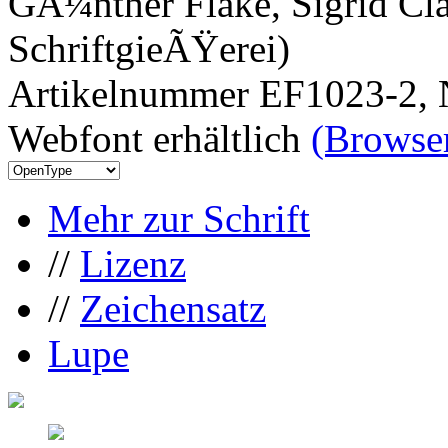
GÃ¼nther Flake, Sigrid Cla
SchriftgieÃŸerei)
Artikelnummer EF1023-2, 
Webfont erhältlich
(Browser
Mehr zur Schrift
//
Lizenz
//
Zeichensatz
Lupe