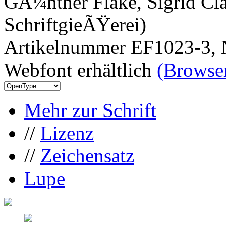
GÃ¼nther Flake, Sigrid Cla
SchriftgieÃŸerei)
Artikelnummer EF1023-3, 
Webfont erhältlich
(Browser
Mehr zur Schrift
//
Lizenz
//
Zeichensatz
Lupe