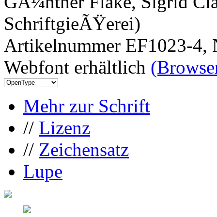
GÃ¼nther Flake, Sigrid Cla
SchriftgieÃŸerei)
Artikelnummer EF1023-4, 
Webfont erhältlich
(Browser
Mehr zur Schrift
//
Lizenz
//
Zeichensatz
Lupe