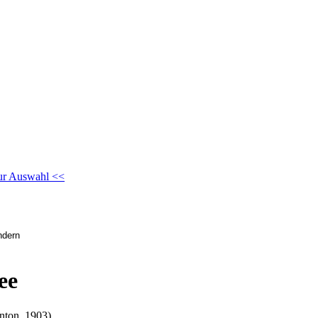
ur Auswahl <<
ee
enton, 1903)