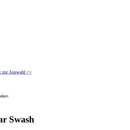
k zur Auswahl <<
ar Swash