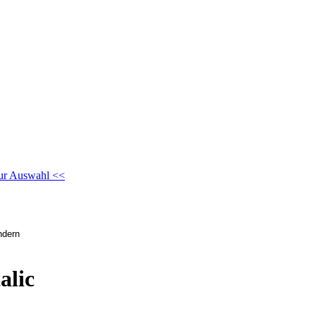
ur Auswahl <<
alic