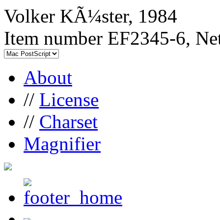
Volker KÃ¼ster, 1984
Item number EF2345-6, Net
About
//
License
//
Charset
Magnifier