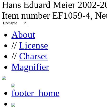
Hans Eduard Meier 2002-20
Item number EF1059-4, Net
About
//
License
//
Charset
Magnifier