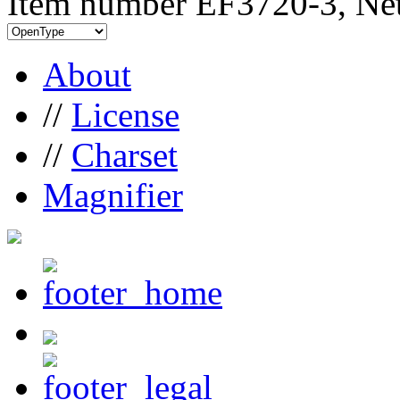
Item number EF3720-3, Net
About
//
License
//
Charset
Magnifier