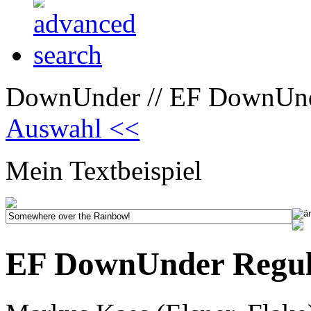
DownUnder // EF DownUnd
Auswahl <<
Mein Textbeispiel
EF DownUnder Regu