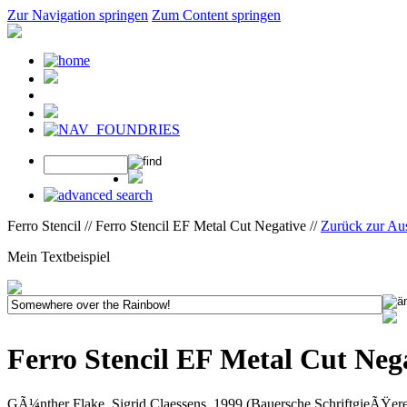
Zur Navigation springen
Zum Content springen
Ferro Stencil // Ferro Stencil EF Metal Cut Negative //
Zurück zur Au
Mein Textbeispiel
Ferro Stencil EF Metal Cut Neg
GÃ¼nther Flake, Sigrid Claessens, 1999 (Bauersche SchriftgieÃŸere