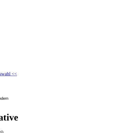
swahl <<
ative
i)