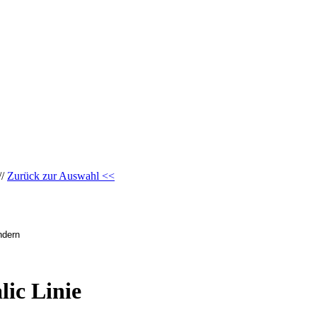
//
Zurück zur Auswahl <<
lic Linie