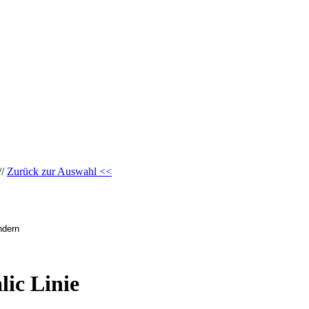
//
Zurück zur Auswahl <<
lic Linie