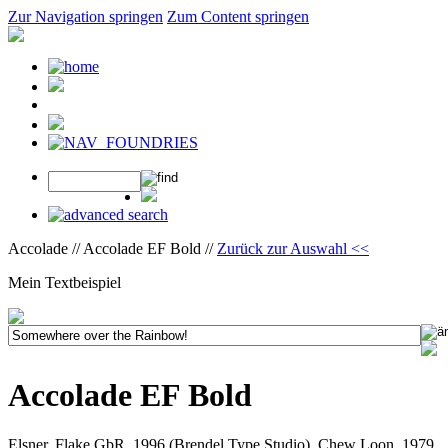
Zur Navigation springen
Zum Content springen
Accolade // Accolade EF Bold //
Zurück zur Auswahl <<
Mein Textbeispiel
Accolade EF Bold
Elsner, Flake GbR, 1996 (Brendel Type Studio), Chew Loon, 1979