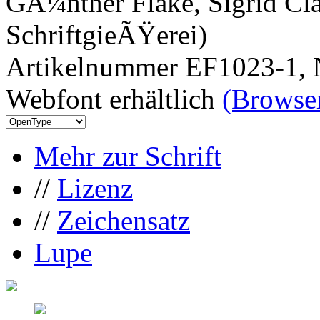
GÃ¼nther Flake, Sigrid Cla
SchriftgieÃŸerei)
Artikelnummer EF1023-1, 
Webfont erhältlich
(Browser
Mehr zur Schrift
//
Lizenz
//
Zeichensatz
Lupe