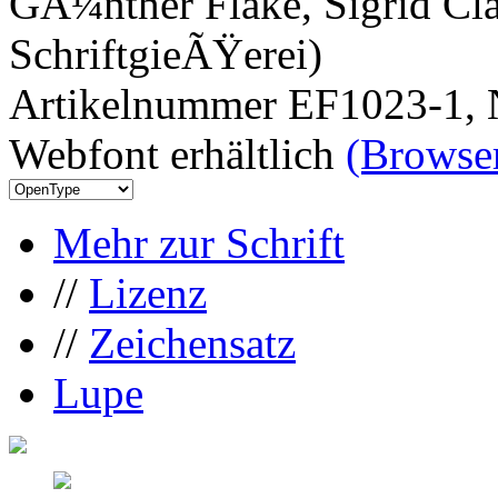
GÃ¼nther Flake, Sigrid Cla
SchriftgieÃŸerei)
Artikelnummer EF1023-1, 
Webfont erhältlich
(Browser
Mehr zur Schrift
//
Lizenz
//
Zeichensatz
Lupe