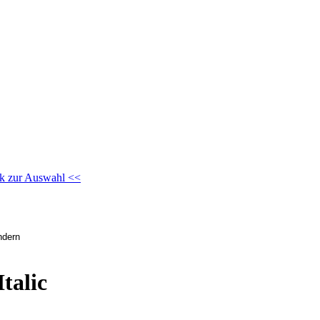
k zur Auswahl <<
talic