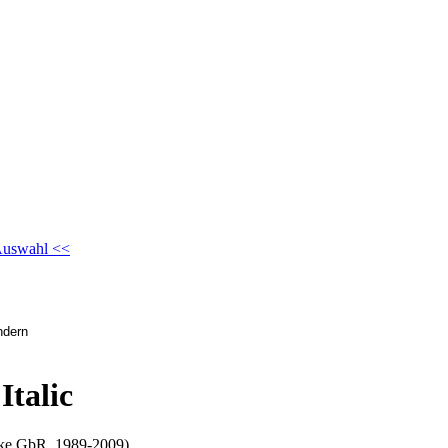
Auswahl <<
talic
lake GbR, 1989-2009)