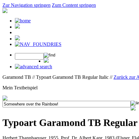
Zur Navigation springen
Zum Content springen
Garamond TB // Typoart Garamond TB Regular Italic //
Zurück zur 
Mein Textbeispiel
Typoart Garamond TB Regular I
Herbert Thannhaeuser, 1955, Prof. Dr. Albert Kapr, 1983 (Elsner, F