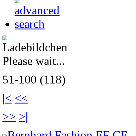
Please wait...
51-100 (118)
|<
<<
>>
>|
Bernhard Fashion EF CE