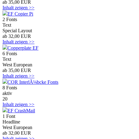
ab 35,00 EUR
Inhalt zeigen >>
EF Copier Pi
2 Fonts
Text
Special Layout
ab 32,00 EUR
Inhalt zeigen >>
Copperplate EF
6 Fonts
Text
West European
ab 35,00 EUR
Inhalt zeigen >>
COR InterlÃ¼bcke Fonts
8 Fonts
aktiv
20
Inhalt zeigen >>
EF CrashMail
1 Font
Headline
West European
ab 32,00 EUR
Inhalt zeigen >>