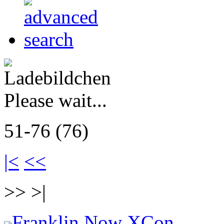
Please wait...
51-76 (76)
|<
<<
>> >|
Franklin Now XCon