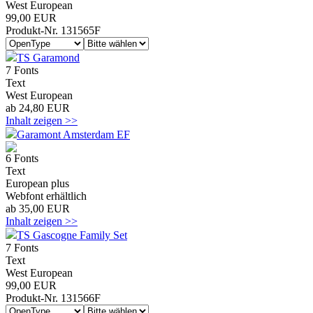
West European
99,00 EUR
Produkt-Nr. 131565F
TS Garamond
7 Fonts
Text
West European
ab 24,80 EUR
Inhalt zeigen >>
Garamont Amsterdam EF
6 Fonts
Text
European plus
Webfont erhältlich
ab 35,00 EUR
Inhalt zeigen >>
TS Gascogne Family Set
7 Fonts
Text
West European
99,00 EUR
Produkt-Nr. 131566F