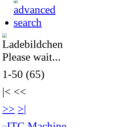
Please wait...
1-50 (65)
|< <<
>>
>|
ITC Machine