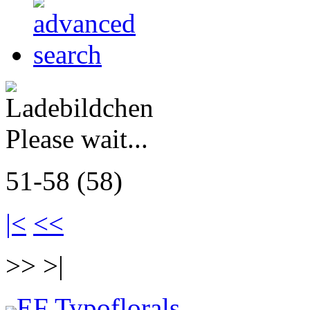
Please wait...
51-58 (58)
|<
<<
>> >|
EF Typoflorals