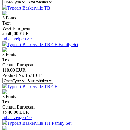
Typoart Baskerville TB
3 Fonts
Text
West European
ab 40,00 EUR
Inhalt zeigen >>
Typoart Baskerville TB CE Family Set
3 Fonts
Text
Central European
118,00 EUR
Produkt-Nr. 157101F
Typoart Baskerville TB CE
3 Fonts
Text
Central European
ab 40,00 EUR
Inhalt zeigen >>
Typoart Baskerville TH Family Set